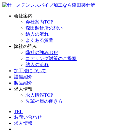
会社案内
会社案内TOP
森田製針所の想い
納入の流れ
よくある質問
弊社の強み
弊社の強みTOP
コアリング対策のご提案
納入の流れ
加工法について
設備紹介
製品紹介
求人情報
求人情報TOP
先輩社員の働き方
TEL
お問い合わせ
求人情報