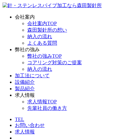
会社案内
会社案内TOP
森田製針所の想い
納入の流れ
よくある質問
弊社の強み
弊社の強みTOP
コアリング対策のご提案
納入の流れ
加工法について
設備紹介
製品紹介
求人情報
求人情報TOP
先輩社員の働き方
TEL
お問い合わせ
求人情報