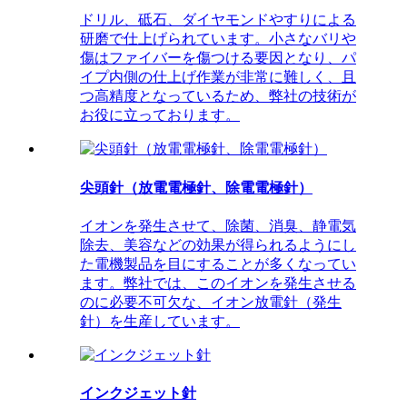
ドリル、砥石、ダイヤモンドやすりによる
研磨で仕上げられています。小さなバリや
傷はファイバーを傷つける要因となり、パ
イプ内側の仕上げ作業が非常に難しく、且
つ高精度となっているため、弊社の技術が
お役に立っております。
尖頭針（放電電極針、除電電極針）
イオンを発生させて、除菌、消臭、静電気
除去、美容などの効果が得られるようにし
た電機製品を目にすることが多くなってい
ます。弊社では、このイオンを発生させる
のに必要不可欠な、イオン放電針（発生
針）を生産しています。
インクジェット針