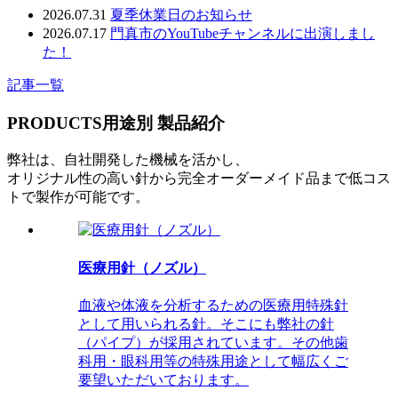
2026.07.31
夏季休業日のお知らせ
2026.07.17
門真市のYouTubeチャンネルに出演しまし
た！
記事一覧
PRODUCTS
用途別 製品紹介
弊社は、自社開発した機械を活かし、
オリジナル性の高い針から完全オーダーメイド品まで低コス
トで製作が可能です。
医療用針（ノズル）
血液や体液を分析するための医療用特殊針
として用いられる針。そこにも弊社の針
（パイプ）が採用されています。その他歯
科用・眼科用等の特殊用途として幅広くご
要望いただいております。