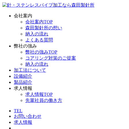
会社案内
会社案内TOP
森田製針所の想い
納入の流れ
よくある質問
弊社の強み
弊社の強みTOP
コアリング対策のご提案
納入の流れ
加工法について
設備紹介
製品紹介
求人情報
求人情報TOP
先輩社員の働き方
TEL
お問い合わせ
求人情報